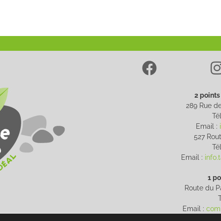
2 points
289 Rue de
Tél
Email :
527 Rout
Tél
Email :
info
1 po
Route du Pa
T
Email :
com