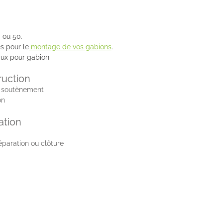
0 ou 50.
s pour le
montage de vos gabions
.
ux pour gabion
ruction
e soutènement
on
ation
paration ou clôture