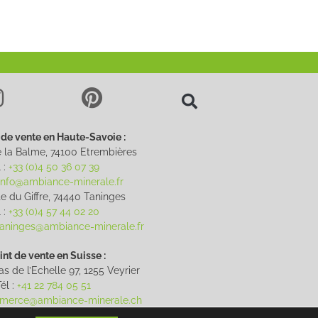
 de vente en Haute-Savoie :
 la Balme, 74100 Etrembières
 :
+33 (0)4 50 36 07 39
info@ambiance-minerale.fr
e du Giffre, 74440 Taninges
 :
+33 (0)4 57 44 02 20
.taninges@ambiance-minerale.fr
int de vente en Suisse :
s de l’Echelle 97, 1255 Veyrier
él :
+41 22 784 05 51
merce@ambiance-minerale.ch