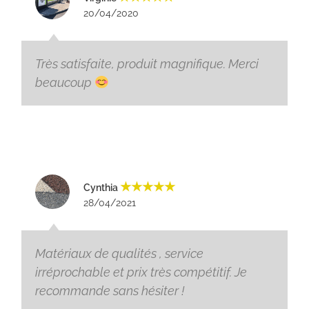
20/04/2020
Très satisfaite, produit magnifique. Merci
beaucoup
★★★★★
Cynthia
28/04/2021
Matériaux de qualités , service
irréprochable et prix très compétitif. Je
recommande sans hésiter !