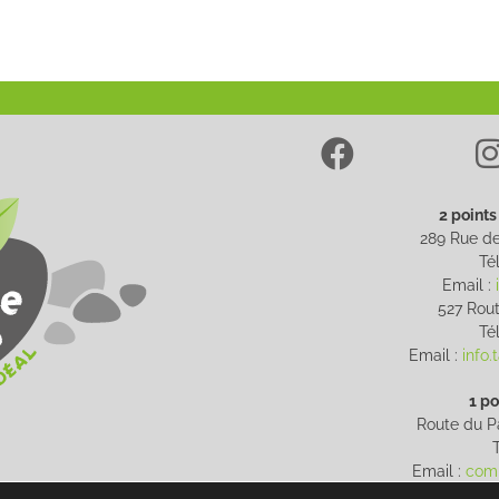
2 points
289 Rue de
Tél
Email :
527 Rout
Tél
Email :
info
1 po
Route du Pa
T
Email :
com