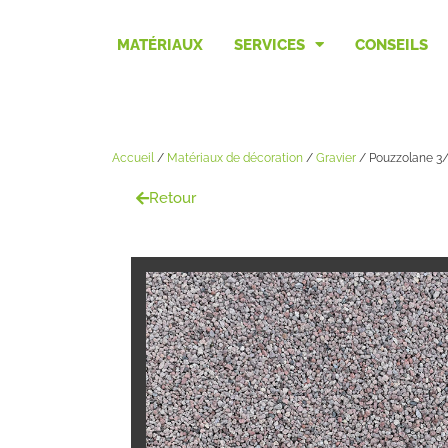
MATÉRIAUX
SERVICES
CONSEILS
Accueil
/
Matériaux de décoration
/
Gravier
/ Pouzzolane 3
Retour