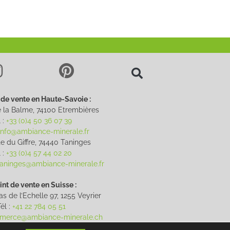
 de vente en Haute-Savoie :
 la Balme, 74100 Etrembières
 :
+33 (0)4 50 36 07 39
info@ambiance-minerale.fr
e du Giffre, 74440 Taninges
 :
+33 (0)4 57 44 02 20
.taninges@ambiance-minerale.fr
int de vente en Suisse :
s de l’Echelle 97, 1255 Veyrier
él :
+41 22 784 05 51
merce@ambiance-minerale.ch