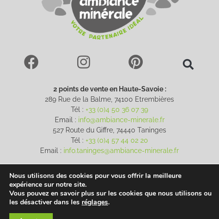
2 points de vente en Haute-Savoie :
289 Rue de la Balme, 74100 Etrembières
Tél :
+33 (0)4 50 36 07 39
Email :
info@ambiance-minerale.fr
527 Route du Giffre, 74440 Taninges
Tél :
+33 (0)4 57 44 02 20
Email :
info.taninges@ambiance-minerale.fr
1 point de vente en Suisse :
Nous utilisons des cookies pour vous offrir la meilleure
Route du Pas de l’Echelle 97, 1255 Veyrier
expérience sur notre site.
Tél :
+41 22 784 05 51
Vous pouvez en savoir plus sur les cookies que nous utilisons ou
Email :
commerce@ambiance-minerale.ch
les désactiver dans les
réglages
.