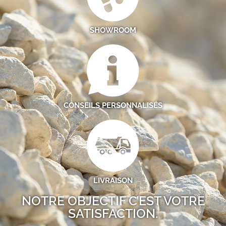
SHOWROOM
CONSEILS PERSONNALISÉS
LIVRAISON
NOTRE OBJECTIF C’EST VOTRE
SATISFACTION.